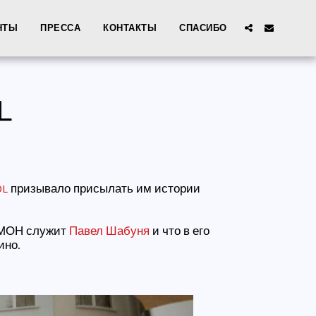
НТЫ
ПРЕССА
КОНТАКТЫ
СПАСИБО
L
OL
призывало присылать им истории
 ОМОН служит
Павел Шабуня
и что в его
ино.