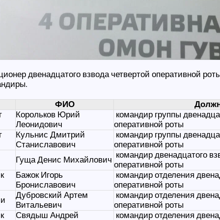
онер двенадцатого взвода четвертой оперативной роты,
андиры.
ФИО
Должн
т
Корольков Юрий
командир группы двенадца
Леонидович
оперативной роты
т
Кульнис Дмитрий
командир группы двенадца
Станиславович
оперативной роты
командир двенадцатого вз
Гуща Денис Михайлович
оперативной роты
к
Бажок Игорь
командир отделения двена
Брониславович
оперативной роты
Дубровский Артем
командир отделения двена
ии
Витальевич
оперативной роты
к
Свядыш Андрей
командир отделения двена