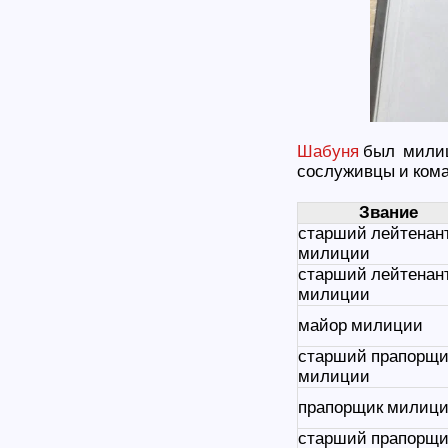
Шабуня
был милици
сослуживцы и ком
Звание
старший лейтенан
милиции
старший лейтенан
милиции
майор милиции
старший прапорщи
милиции
прапорщик милиц
старший прапорщи