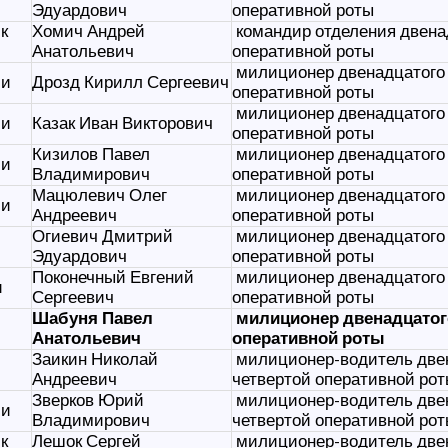
Эдуардович
оперативной роты
к
Хомич Андрей
командир отделения двена
Анатольевич
оперативной роты
милиционер двенадцатого 
ии
Дрозд Кирилл Сергеевич
оперативной роты
милиционер двенадцатого 
ии
Казак Иван Викторович
оперативной роты
Кизилов Павел
милиционер двенадцатого 
ии
Владимирович
оперативной роты
Мацюлевич Олег
милиционер двенадцатого 
ии
Андреевич
оперативной роты
Огиевич Дмитрий
милиционер двенадцатого 
Эдуардович
оперативной роты
Поконечный Евгений
милиционер двенадцатого 
и
Сергеевич
оперативной роты
Шабуня Павел
милиционер двенадцатог
Анатольевич
оперативной роты
Заикин Николай
милиционер-водитель двен
Андреевич
четвертой оперативной ро
Зверков Юрий
милиционер-водитель двен
ии
Владимирович
четвертой оперативной ро
к
Лешок Сергей
милиционер-водитель двен