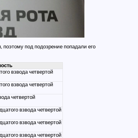
 поэтому под подозрение попадали его
ость
того взвода четвертой
того взвода четвертой
вода четвертой
дцатого взвода четвертой
дцатого взвода четвертой
дцатого взвода четвертой